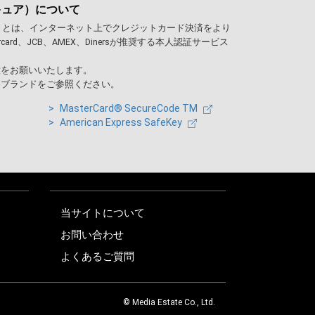
キュア）について
）とは、インターネット上でクレジットカード決済をより
rcard、JCB、AMEX、Dinersが推奨する本人認証サービス
意をお願いいたします。
各ブランドをご参照ください。
MasterCard® SecureCode TM
American Express SafeKey
当サイトについて
お問い合わせ
よくあるご質問
© Media Estate Co., Ltd.