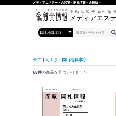
メディアエステートの閲覧・開札情報＜合冊版＞
不動産競売物件情
メディアエス
全て
|
岡山県
|
岡山地裁本庁
68件
の商品が見つかりました